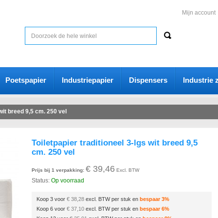
Mijn account
Poetspapier
Industriepapier
Dispensers
Industrie 
 wit breed 9,5 cm. 250 vel
Toiletpapier traditioneel 3-lgs wit breed 9,5
cm. 250 vel
€ 39,46
Prijs bij 1 verpakking:
Excl. BTW
Status:
Op voorraad
Koop 3 voor
€ 38,28
excl. BTW per stuk en
bespaar
3
%
Koop 6 voor
€ 37,10
excl. BTW per stuk en
bespaar
6
%