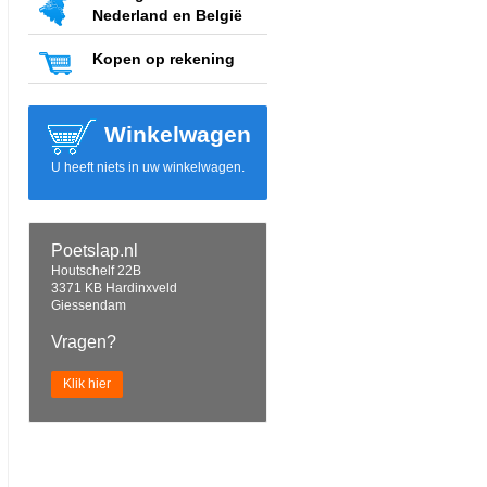
Nederland en België
Kopen op rekening
Winkelwagen
U heeft niets in uw winkelwagen.
Poetslap.nl
Houtschelf 22B
3371 KB Hardinxveld
Giessendam
Vragen?
Klik hier