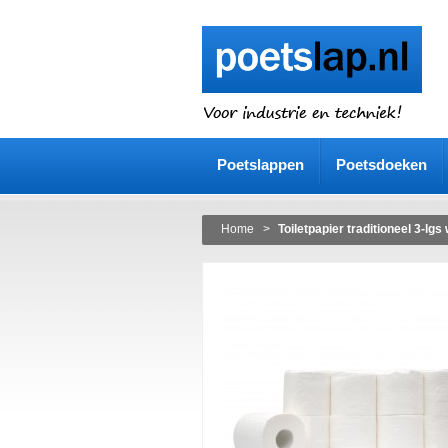
Poetslappen
Poetsdoeken
Home
>
Toiletpapier traditioneel 3-lgs