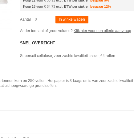
Koop 12 voor
€ 35,91
excl. BTW per stuk en
bespaar
9
%
Koop 18 voor
€ 34,73
excl. BTW per stuk en
bespaar
12
%
Aantal
In winkelwagen
Ander formaat of groot volume?
Klik hier voor een offerte aanvraag
SNEL OVERZICHT
Supersoft cellulose, zeer zachte kwaliteit tissue, 64 rollen.
rtonnen kern en 250 vellen. Het papier is 3-laags en is van zeer zachte kwaliteit
aat uit hoogwaardige grondstoffen.