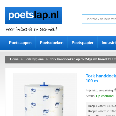
Poetslappen
Poetsdoeken
Poetspapier
Industr
Home
>
Toilethygiëne
>
Tork handdoeken op rol 2-lgs wit breed 21 c
Tork handdoeke
100 m
Prijs bij 1 verpakking:
Status:
Op voorraad
Koop 4 voor
€ 74,35
e
Koop 8 voor
€ 71,98
e