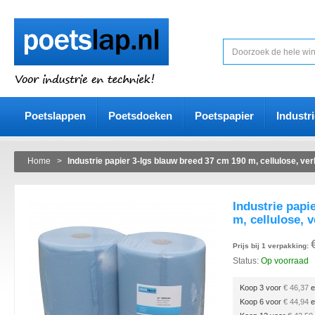
Poetslappen
Poetsdoeken
Poetspapier
Industr
Home
>
Industrie papier 3-lgs blauw breed 37 cm 190 m, cellulose, verl
Industrie papi
m, cellulose, v
Prijs bij 1 verpakking:
Status:
Op voorraad
Koop 3 voor
€ 46,37
e
Koop 6 voor
€ 44,94
e