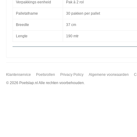
Verpakkings eenheid
Pak à 2 rol
Palletafname
30 pakken per pallet
Breedte
37 cm
Lengte
190 mtr
Klantenservice
Poetsrollen
Privacy Policy
Algemene voorwaarden
C
©
2026 Poetslap.nl Alle rechten voorbehouden.