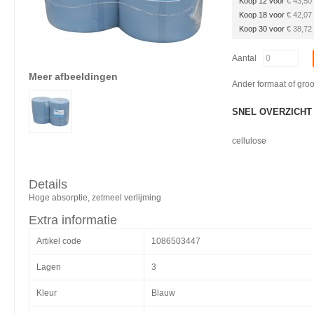
Koop 12 voor
€ 43,50
Koop 18 voor
€ 42,07
Koop 30 voor
€ 38,72
Aantal
Meer afbeeldingen
Ander formaat of gro
SNEL OVERZICHT
cellulose
Details
Hoge absorptie, zetmeel verlijming
Extra informatie
Artikel code
1086503447
Lagen
3
Kleur
Blauw