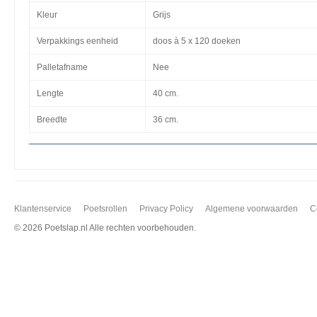
Kleur
Grijs
Verpakkings eenheid
doos à 5 x 120 doeken
Palletafname
Nee
Lengte
40 cm.
Breedte
36 cm.
Klantenservice
Poetsrollen
Privacy Policy
Algemene voorwaarden
C
©
2026 Poetslap.nl Alle rechten voorbehouden.