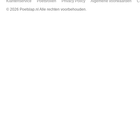
Klantenservice
Poetsrollen
Privacy Policy
Algemene voorwaarden
C
©
2026 Poetslap.nl Alle rechten voorbehouden.