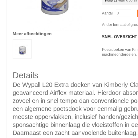
Koop 12 voor
€ 55,99
Aantal
Ander formaat of gro
Meer afbeeldingen
SNEL OVERZICHT
Poetsdoeken van Kimb
machineonderdelen.
Details
De Wypall L20 Extra doeken van Kimberly Clar
geavanceerd Airflex materiaal. Hierdoor abs
zoveel en in snel tempo dan conventionele po
een algemene poetsdoek voor eenmalig gebru
meeste oppervlakken, inclusief handen/gezich
sponsachtige binnenlaag die vloeistoffen in 
Daarnaast een zacht aanvoelende buitenlaag. D