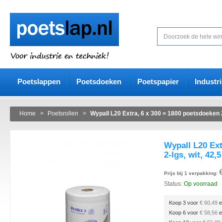
Poetslappen
Poetsdoeken
Poetspapier
Industr
Home
>
Poetsrollen
>
Wypall L20 Extra, 6 x 300 = 1800 poetsdoeken 2-
Wypall L20 Ext
2-lgs, wit, 42,
Prijs bij 1 verpakking:
Status:
Op voorraad
Koop 3 voor
€ 60,49
e
Koop 6 voor
€ 58,56
e