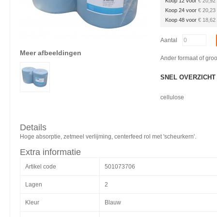
Koop 12 voor
€ 20,92
Koop 24 voor
€ 20,23
Koop 48 voor
€ 18,62
Aantal
Meer afbeeldingen
Ander formaat of gro
SNEL OVERZICHT
cellulose
Details
Hoge absorptie, zetmeel verlijming, centerfeed rol met 'scheurkern'.
Extra informatie
Artikel code
501073706
Lagen
2
Kleur
Blauw