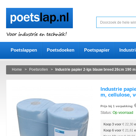
Poetslappen
Poetsdoeken
Poetspapier
Industr
Home
>
Poetsrollen
>
Industrie papier 2-lgs blauw breed 26cm 190 m, 
Industrie papi
m, cellulose, v
Prijs bij 1 verpakking:
Status:
Op voorraad
Koop 3 voor
€ 22,30
e
Koop 6 voor
€ 21,61
e