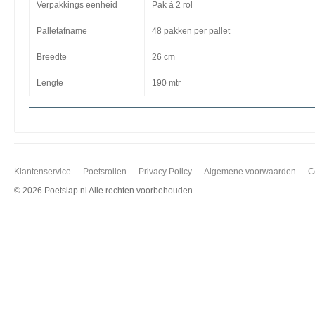
Verpakkings eenheid
Pak à 2 rol
Palletafname
48 pakken per pallet
Breedte
26 cm
Lengte
190 mtr
Klantenservice
Poetsrollen
Privacy Policy
Algemene voorwaarden
C
©
2026 Poetslap.nl Alle rechten voorbehouden.