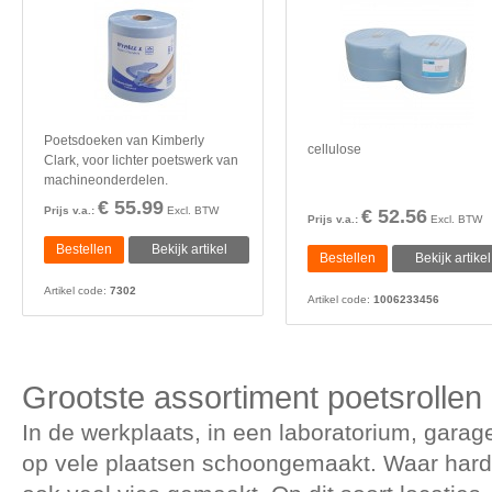
Poetsdoeken van Kimberly
cellulose
Clark, voor lichter poetswerk van
machineonderdelen.
€ 55.99
Prijs v.a.:
Excl. BTW
€ 52.56
Prijs v.a.:
Excl. BTW
Bestellen
Bekijk artikel
Bestellen
Bekijk artikel
Artikel code:
7302
Artikel code:
1006233456
Grootste assortiment poetsrollen
In de werkplaats, in een laboratorium, garage
op vele plaatsen schoongemaakt. Waar hard