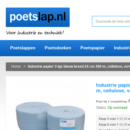
Poetslappen
Poetsdoeken
Poetspapier
Industr
Home
>
Industrie papier 3-lgs blauw breed 24 cm 380 m, cellulose, verl
Industrie papi
m, cellulose, v
Prijs bij 1 verpakking:
Status:
Op voorraad
Koop 3 voor
€ 62,94
e
Koop 6 voor
€ 60,99
e