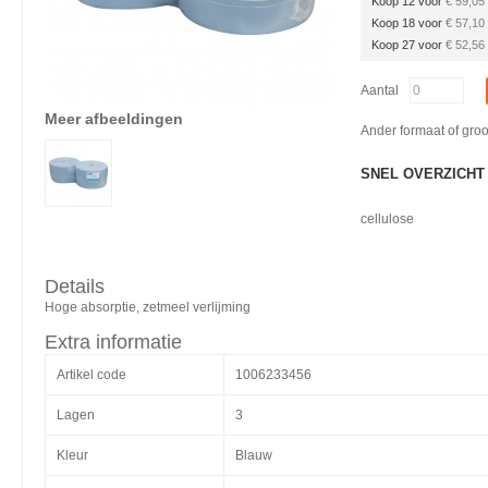
Koop 12 voor
€ 59,05
Koop 18 voor
€ 57,10
Koop 27 voor
€ 52,56
Aantal
Meer afbeeldingen
Ander formaat of gro
SNEL OVERZICHT
cellulose
Details
Hoge absorptie, zetmeel verlijming
Extra informatie
Artikel code
1006233456
Lagen
3
Kleur
Blauw