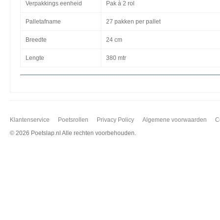
Verpakkings eenheid
Pak à 2 rol
Palletafname
27 pakken per pallet
Breedte
24 cm
Lengte
380 mtr
Klantenservice
Poetsrollen
Privacy Policy
Algemene voorwaarden
C
©
2026 Poetslap.nl Alle rechten voorbehouden.