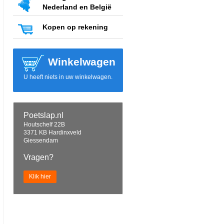
Nederland en België
Kopen op rekening
Winkelwagen
U heeft niets in uw winkelwagen.
Poetslap.nl
Houtschelf 22B
3371 KB Hardinxveld
Giessendam
Vragen?
Klik hier