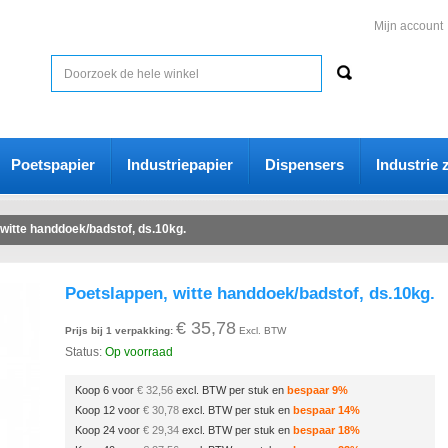
Mijn account
Poetspapier
Industriepapier
Dispensers
Industrie 
witte handdoek/badstof, ds.10kg.
Poetslappen, witte handdoek/badstof, ds.10kg.
€ 35,78
Prijs bij 1 verpakking:
Excl. BTW
Status:
Op voorraad
Koop 6 voor
€ 32,56
excl. BTW per stuk en
bespaar
9
%
Koop 12 voor
€ 30,78
excl. BTW per stuk en
bespaar
14
%
Koop 24 voor
€ 29,34
excl. BTW per stuk en
bespaar
18
%