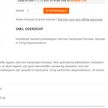
Koop 40 voor
€ 27,56
excl. BTW per stuk en
bespaar
23
%
Aantal
In winkelwagen
Ander formaat of groot volume?
Klik hier voor een offerte aanvraag
SNEL OVERZICHT
Handdoek badstof poetslappen met een handzaam formaat. Verpakt
in 10 kg dispenserdoos.
itte lappen met een handzaam formaat. Veel gebruikt bij kitbedrijven, bedrijven
en. In deze lappen zijn geen kleurstoffen aanwezig waardoor ook met
oetslappen zijn verpakt in handzame 10 kg kartonnen dispenserdoos. 40 dozen
30
0 kg