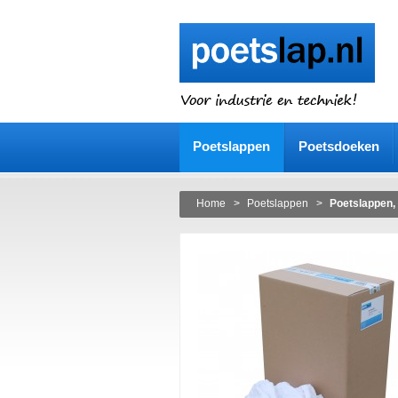
Poetslappen
Poetsdoeken
Home
>
Poetslappen
>
Poetslappen, 