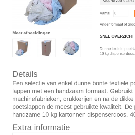
Koop 40 voor
€ 13,61
Aantal
Ander formaat of gro
Meer afbeeldingen
SNEL OVERZICHT
Dunne textiele poets
10 kg dispenserdoos.
Details
Een selectie van enkel dunne bonte textiele p
lappen met een handzaam formaat. Gebruikt bi
machinefabrieken, drukkerijen en na de dikke
poetslappen de meest gebruikte kwaliteit. De 
handzame 10 kg kartonnen dispenserdoos. 40
Extra informatie