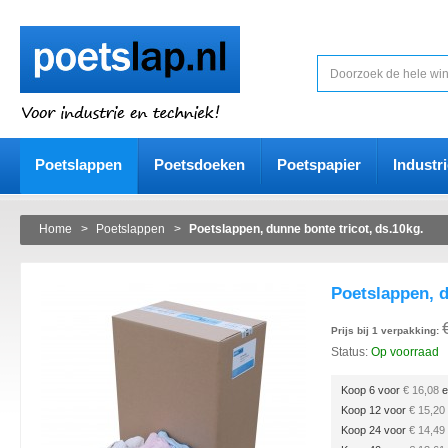
Poetslappen
Poetsdoeken
Poetspapier
Industr
Home
>
Poetslappen
>
Poetslappen, dunne bonte tricot, ds.10kg.
Poetslappen, d
Prijs bij 1 verpakking:
Status:
Op voorraad
Koop 6 voor
€ 16,08
e
Koop 12 voor
€ 15,20
Koop 24 voor
€ 14,49