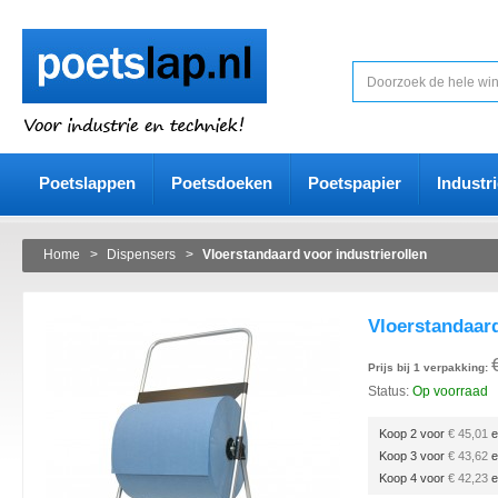
Poetslappen
Poetsdoeken
Poetspapier
Industr
Home
>
Dispensers
>
Vloerstandaard voor industrierollen
Vloerstandaard
Prijs bij 1 verpakking:
Status:
Op voorraad
Koop 2 voor
€ 45,01
e
Koop 3 voor
€ 43,62
e
Koop 4 voor
€ 42,23
e