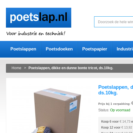
Poetslappen
Poetsdoeken
Poetspapier
Industr
Home
>
Poetslappen, dikke en dunne bonte tricot, ds.10kg.
Poetslappen, d
ds.10kg.
Prijs bij 1 verpakking:
Status:
Op voorraad
Koop 6 voor
€ 14,73
e
Koop 12 voor
€ 13,92